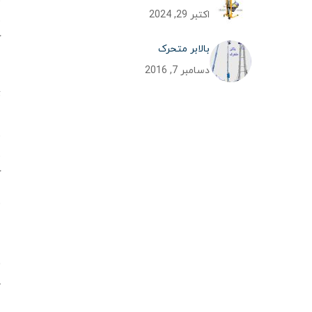
ن
اکتبر 29, 2024
س
ک
بالابر متحرک
دسامبر 7, 2016
ت
ا
ن
س
ک
ب
ا
ا
ف
ج