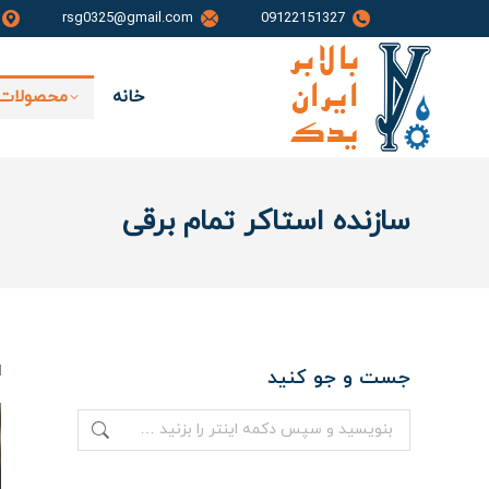
rsg0325@gmail.com
09122151327
خانه
محصولات 
سازنده استاکر تمام برقی
جست و جو کنید
جستجو: