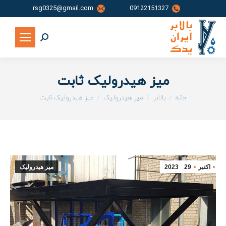
rsg0325@gmail.com
09122151327
جستجو:
میز هیدرولیک ثابت
شما اینجا هستید:
خانه
بالابر
میز هیدرولیک
میز هیدرولیک ثابت
اکتبر
29
2023
میز هیدرولیک