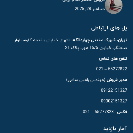
دسامبر 28, 2025
پل های ارتباطی
تهران، شهرک صنعتی چهاردانگه
، انتهای خیابان هفدهم کاوه، بلوار
صنعتگر، خیابان 15/5 مهر، پلاک 21
تلفن های تماس
55277822 – 021
مدیر فروش
(مهندس رامین ساعی)
09122151327
09302151327
فکس
: 55277823 – 021
آمار بازدید