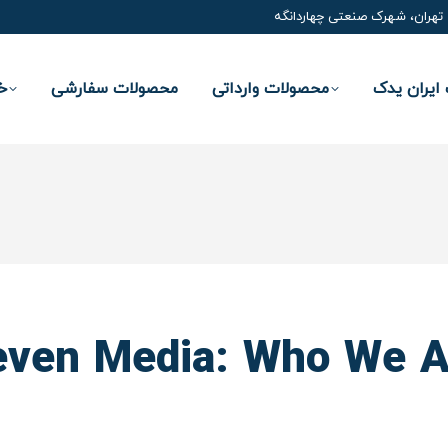
تهران، شهرک صنعتی چهاردانگه
ایران یدک
محصولات وارداتی
محصولات سفارشی
خ
even Media: Who We A