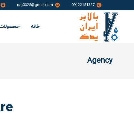
rsg0325@gmail.com
09122151327
خانه
محصولات 
Agency
re