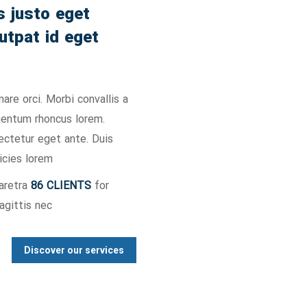
s justo eget
lutpat id eget
are orci. Morbi convallis a
mentum rhoncus lorem.
sectetur eget ante. Duis
icies lorem.
aretra
86 CLIENTS
for
gittis nec.
Discover our services