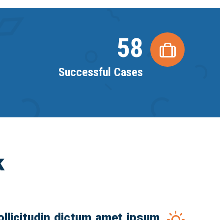
58
Successful Cases
k
ollicitudin dictum amet ipsum