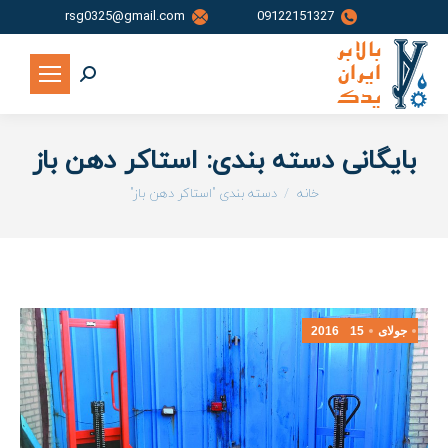
rsg0325@gmail.com
09122151327
جستجو:
بایگانی دسته بندی:
استاکر دهن باز
شما اینجا هستید:
خانه
دسته بندی "استاکر دهن باز"
جولای
15
2016