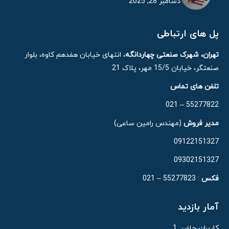
دسامبر 28, 2025
پل های ارتباطی
تهران، شهرک صنعتی چهاردانگه
، انتهای خیابان هفدهم کاوه، بلوار
صنعتگر، خیابان 15/5 مهر، پلاک 21
تلفن های تماس
55277822 – 021
مدیر فروش
(مهندس رامین ساعی)
09122151327
09302151327
فکس
: 55277823 – 021
آمار بازدید
کاربران حاضر:
1