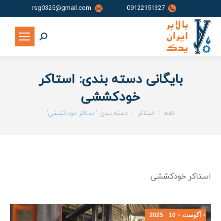
rsg0325@gmail.com
09122151327
جستجو:
بایگانی دسته بندی:
استاکر
خودکششی
شما اینجا هستید:
خانه
استاکر
دسته بندی "استاکر خودکششی"
استاکر خودکششی
آگوست
10
2025