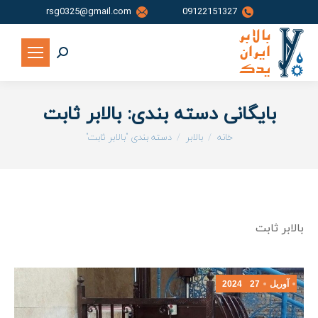
rsg0325@gmail.com
09122151327
جستجو:
بایگانی دسته بندی:
بالابر ثابت
شما اینجا هستید:
خانه
بالابر
دسته بندی "بالابر ثابت"
بالابر ثابت
آوریل
27
2024