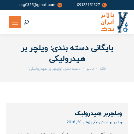
rsg0325@gmail.com
09122151327
جستجو:
بایگانی دسته بندی:
ویلچر بر
هیدرولیکی
شما اینجا هستید:
خانه
بالابر
دسته بندی "ویلچر بر هیدرولیکی"
ویلچربر هیدرولیک
ویلچر بر هیدرولیکی
ژوئن 28, 2016