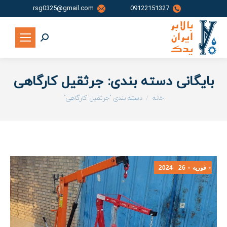
rsg0325@gmail.com
09122151327
جستجو:
بایگانی دسته بندی:
جرثقیل کارگاهی
شما اینجا هستید:
خانه
دسته بندی "جرثقیل کارگاهی"
فوریه
26
2024