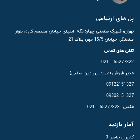
پل های ارتباطی
تهران، شهرک صنعتی چهاردانگه
، انتهای خیابان هفدهم کاوه، بلوار
صنعتگر، خیابان 15/5 مهر، پلاک 21
تلفن های تماس
55277822 – 021
مدیر فروش
(مهندس رامین ساعی)
09122151327
09302151327
فکس
: 55277823 – 021
آمار بازدید
کاربران حاضر:
0