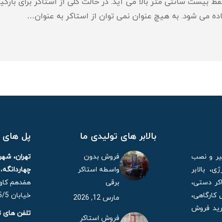
قط بیست سانتی متر بالا می آید. در حالت کلی از استاکر برای بار
ده می شود. به هیچ عنوان نمی توان از استاکر به عنوان…
بالابر های تولیدی ما
پل های ا
میر و نصب
فروش بدون
تهران، شه
، بالابر
واسطه استاکر
چهاردانگه
،
کر دستی،
برقی
هفدهم کاوه
 کارگاهی،
خیابان 15/5 مهر، پلاک 21
مارس 12, 2026
خرید فروش
تلفن های 
فروش استاکر