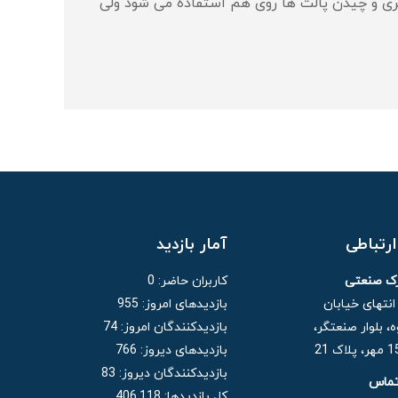
گیری و چیدن پالت ها روی هم استفاده می شود ولی
رتباطی
آمار بازدید
رک صنعتی
کاربران حاضر:
0
 انتهای خیابان
بازدیدهای امروز:
955
، بلوار صنعتگر،
بازدیدکنندگان امروز:
74
بازدیدهای دیروز:
766
بازدیدکنندگان دیروز:
83
تماس
کل بازدیدها:
406,118