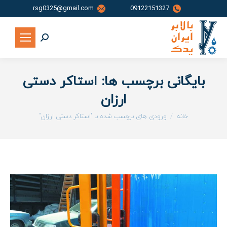
rsg0325@gmail.com
09122151327
جستجو:
بایگانی برچسب ها:
استاکر دستی
ارزان
شما اینجا هستید:
خانه
ورودی های برچسب شده با "استاکر دستی ارزان"