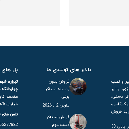
بالابر های تولیدی ما
پل های ا
میر و نصب
فروش بدون
تهران، شه
، بالابر
واسطه استاکر
چهاردانگه
،
کر دستی،
برقی
هفدهم کاوه
 کارگاهی،
خیابان 15/5 مهر، پلاک 21
مارس 12, 2026
خرید فروش
تلفن های 
فروش استاکر
دست دوم
55277822 – 021
همچنین شرکت ایران یدک با بیش 35 سال قدمت در حال حاضر بالای 30