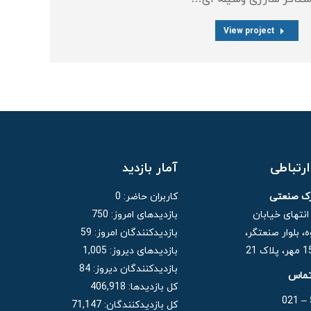
View project
رتباطی
آمار بازدید
رک صنعتی
کاربران حاضر:
0
 انتهای خیابان
بازدیدهای امروز:
750
، بلوار صنعتگر،
بازدیدکنندگان امروز:
59
بازدیدهای دیروز:
1,005
بازدیدکنندگان دیروز:
84
تماس
کل بازدیدها:
406,918
کل بازدیدکنند‌گان:
71,147