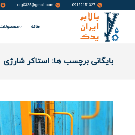
rsg0325@gmail.com
09122151327
خانه
محصولات 
بایگانی برچسب ها:
استاکر شارژی