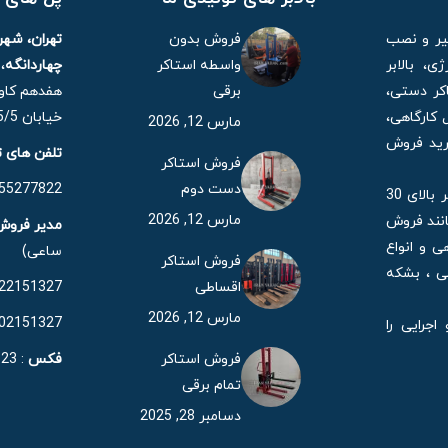
میر و نصب
فروش بدون
تهران، شه
، بالابر
واسطه استاکر
چهاردانگه
،
کر دستی،
برقی
هفدهم کاوه
 کارگاهی،
خیابان 15/5 مهر، پلاک 21
مارس 12, 2026
خرید فروش
تلفن های 
فروش استاکر
دست دوم
55277822 – 021
همچنین شرکت ایران یدک با بیش 35 سال قدمت در حال حاضر بالای 30
مارس 12, 2026
انند فروش
مدیر فروش
هی و انواع
ساعی)
فروش استاکر
هی ، بشکه
اقساطی
22151327
مارس 12, 2026
02151327
رایی را
فروش استاکر
فکس
: 55277823 – 021
تمام برقی
دسامبر 28, 2025