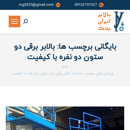
rsg0325@gmail.com
09122151327
جستجو:
بایگانی برچسب ها:
بالابر برقی دو
ستون دو نفره با کیفیت
شما اینجا هستید:
خانه
ورودی های برچسب شده با "بالابر برقی دو ستون دو نفره با کیفیت"