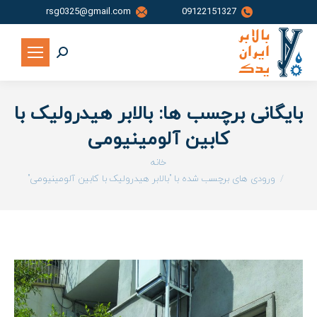
rsg0325@gmail.com
09122151327
جستجو:
بایگانی برچسب ها:
بالابر هیدرولیک با
کابین آلومینیومی
شما اینجا هستید:
خانه
ورودی های برچسب شده با "بالابر هیدرولیک با کابین آلومینیومی"