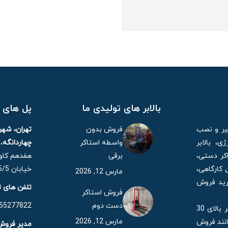
بالابر های تولیدی ما
پل های ا
میر و نصب
فروش بدون
تهران، شه
، بالابر
واسطه استاکر
چهاردانگه
،
کر دستی،
برقی
هفدهم کاوه
 کارگاهی،
خیابان 15/5 مهر، پلاک 21
مارس 12, 2026
خرید فروش
تلفن های 
فروش استاکر
دست دوم
55277822 – 021
همچنین شرکت ایران یدک با بیش 35 سال قدمت در حال حاضر بالای 30
مارس 12, 2026
انند فروش
مدیر فروش