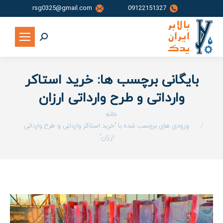
rsg0325@gmail.com
09122151327
جستجو:
بایگانی برچسب ها:
خرید استاکر
وارداتی و طرح وارداتی ارزان
شما اینجا هستید:
خانه
ورودی های برچسب شده با "خرید استاکر وارداتی و طرح وارداتی
ارزان"