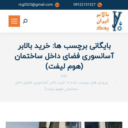
rsg0325@gmail.com
09122151327
جستجو:
بایگانی برچسب ها:
خرید بالابر
آسانسوری فضای داخل ساختمان
(هوم لیفت)
شما اینجا هستید:
خانه
ورودی های برچسب شده با "خرید بالابر آسانسوری فضای داخل
ساختمان (هوم لیفت)"