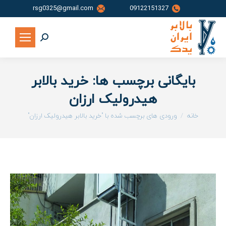
rsg0325@gmail.com
09122151327
جستجو:
بایگانی برچسب ها:
خرید بالابر
هیدرولیک ارزان
شما اینجا هستید:
خانه
ورودی های برچسب شده با "خرید بالابر هیدرولیک ارزان"