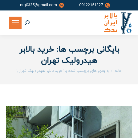
rsg0325@gmail.com
09122151327
جستجو:
بایگانی برچسب ها:
خرید بالابر
هیدرولیک تهران
شما اینجا هستید:
خانه
ورودی های برچسب شده با "خرید بالابر هیدرولیک تهران"