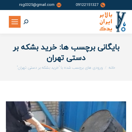
rsg0325@gmail.com
09122151327
جستجو:
بایگانی برچسب ها:
خرید بشکه بر
دستی تهران
شما اینجا هستید:
خانه
ورودی های برچسب شده با "خرید بشکه بر دستی تهران"