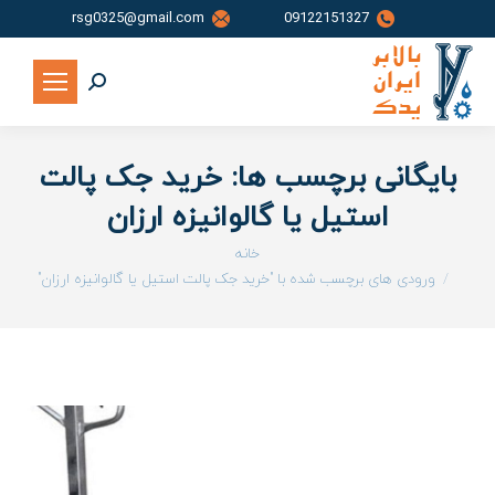
rsg0325@gmail.com
09122151327
جستجو:
بایگانی برچسب ها:
خرید جک پالت
استیل یا گالوانیزه ارزان
شما اینجا هستید:
خانه
ورودی های برچسب شده با "خرید جک پالت استیل یا گالوانیزه ارزان"