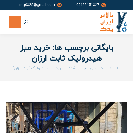
rsg0325@gmail.com
09122151327
جستجو:
بایگانی برچسب ها:
خرید میز
هیدرولیک ثابت ارزان
شما اینجا هستید:
خانه
ورودی های برچسب شده با "خرید میز هیدرولیک ثابت ارزان"