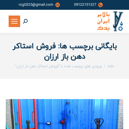
rsg0325@gmail.com
09122151327
جستجو:
بایگانی برچسب ها:
فروش استاکر
دهن باز ارزان
شما اینجا هستید:
خانه
ورودی های برچسب شده با "فروش استاکر دهن باز ارزان"