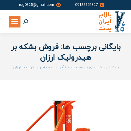
rsg0325@gmail.com
09122151327
جستجو:
بایگانی برچسب ها:
فروش بشکه بر
هیدرولیک ارزان
شما اینجا هستید:
خانه
ورودی های برچسب شده با "فروش بشکه بر هیدرولیک ارزان"