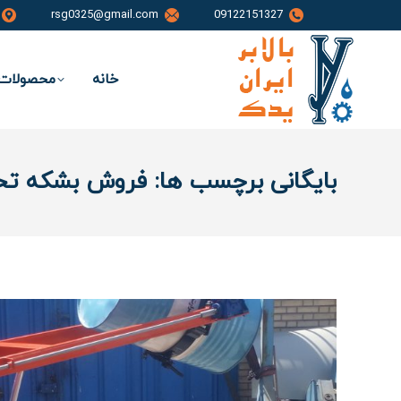
rsg0325@gmail.com
09122151327
خانه
محصولات 
بایگانی برچسب ها:
فروش بشکه تخل