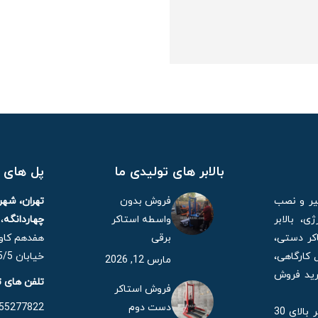
بالابر های تولیدی ما
پل های ا
میر و نصب
فروش بدون
تهران، شه
، بالابر
واسطه استاکر
چهاردانگه
،
کر دستی،
برقی
هفدهم کاوه
 کارگاهی،
خیابان 15/5 مهر، پلاک 21
مارس 12, 2026
خرید فروش
تلفن های 
فروش استاکر
دست دوم
55277822 – 021
همچنین شرکت ایران یدک با بیش 35 سال قدمت در حال حاضر بالای 30