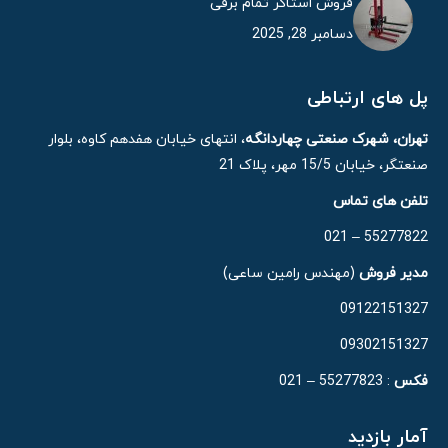
فروش استاکر تمام برقی
دسامبر 28, 2025
پل های ارتباطی
تهران، شهرک صنعتی چهاردانگه
، انتهای خیابان هفدهم کاوه، بلوار
صنعتگر، خیابان 15/5 مهر، پلاک 21
تلفن های تماس
55277822 – 021
مدیر فروش
(مهندس رامین ساعی)
09122151327
09302151327
فکس
: 55277823 – 021
آمار بازدید