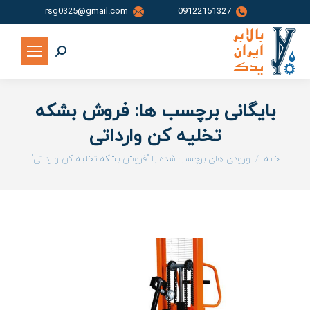
rsg0325@gmail.com
09122151327
جستجو:
بایگانی برچسب ها:
فروش بشکه
تخلیه کن وارداتی
شما اینجا هستید:
خانه
ورودی های برچسب شده با "فروش بشکه تخلیه کن وارداتی"