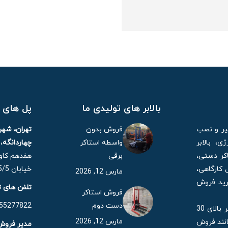
بالابر های تولیدی ما
پل های ا
میر و نصب
فروش بدون
تهران، شه
، بالابر
واسطه استاکر
چهاردانگه
،
کر دستی،
برقی
هفدهم کاوه
 کارگاهی،
خیابان 15/5 مهر، پلاک 21
مارس 12, 2026
خرید فروش
تلفن های 
فروش استاکر
دست دوم
55277822 – 021
همچنین شرکت ایران یدک با بیش 35 سال قدمت در حال حاضر بالای 30
مارس 12, 2026
انند فروش
مدیر فروش