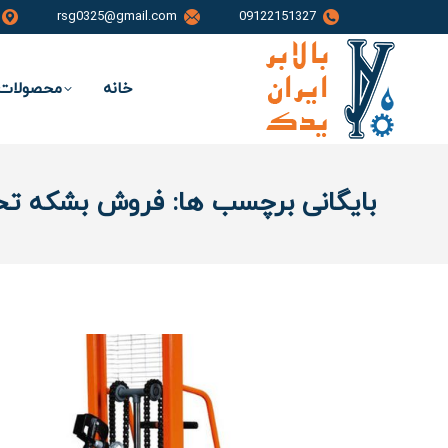
rsg0325@gmail.com
09122151327
خانه
محصولات 
بایگانی برچسب ها:
فروش بشکه تخلی