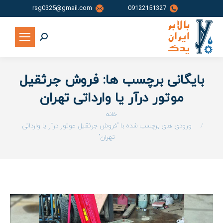
rsg0325@gmail.com
09122151327
جستجو:
بایگانی برچسب ها:
فروش جرثقیل
موتور درآر یا وارداتی تهران
شما اینجا هستید:
خانه
ورودی های برچسب شده با "فروش جرثقیل موتور درآر یا وارداتی
تهران"