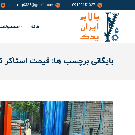
rsg0325@gmail.com
09122151327
خانه
محصولات 
بایگانی برچسب ها:
قیمت استاکر تل