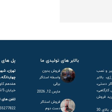
بالابر های تولیدی ما
پل های ا
میر و نصب
فروش بدون
تهران، شه
، بالابر
واسطه استاکر
چهاردانگه
،
کر دستی،
برقی
هفدهم کاوه
 کارگاهی،
خیابان 15/5 مهر، پلاک 21
مارس 12, 2026
خرید فروش
تلفن های 
فروش استاکر
دست دوم
55277822 – 021
همچنین شرکت ایران یدک با بیش 35 سال قدمت در حال حاضر بالای 30