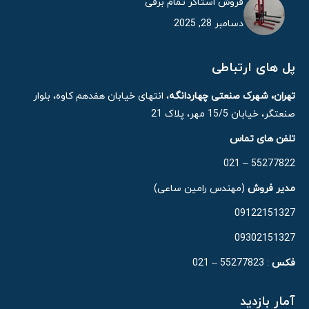
فروش استاکر تمام برقی
دسامبر 28, 2025
پل های ارتباطی
تهران، شهرک صنعتی چهاردانگه
، انتهای خیابان هفدهم کاوه، بلوار
صنعتگر، خیابان 15/5 مهر، پلاک 21
تلفن های تماس
55277822 – 021
مدیر فروش
(مهندس رامین ساعی)
09122151327
09302151327
فکس
: 55277823 – 021
آمار بازدید