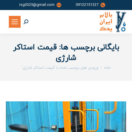
rsg0325@gmail.com
09122151327
جستجو:
بایگانی برچسب ها:
قیمت استاکر
شارژی
شما اینجا هستید:
خانه
ورودی های برچسب شده با "قیمت استاکر شارژی"