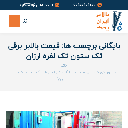
rsg0325@gmail.com
09122151327
جستجو:
بایگانی برچسب ها:
قیمت بالابر برقی
تک ستون تک نفره ارزان
شما اینجا هستید:
خانه
ورودی های برچسب شده با "قیمت بالابر برقی تک ستون تک نفره
ارزان"