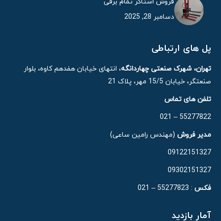
فروش استاکر تمام برقی
دسامبر 28, 2025
پل های ارتباطی
تهران، شهرک صنعتی چهاردانگه
، انتهای خیابان هفدهم کاوه، بلوار
صنعتگر، خیابان 15/5 مهر، پلاک 21
تلفن های تماس
55277822 – 021
مدیر فروش
(مهندس رامین ساعی)
09122151327
09302151327
فکس
: 55277823 – 021
آمار بازدید