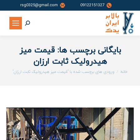
rsg0325@gmail.com
09122151327
جستجو:
بایگانی برچسب ها:
قیمت میز
هیدرولیک ثابت ارزان
شما اینجا هستید:
خانه
ورودی های برچسب شده با "قیمت میز هیدرولیک ثابت ارزان"