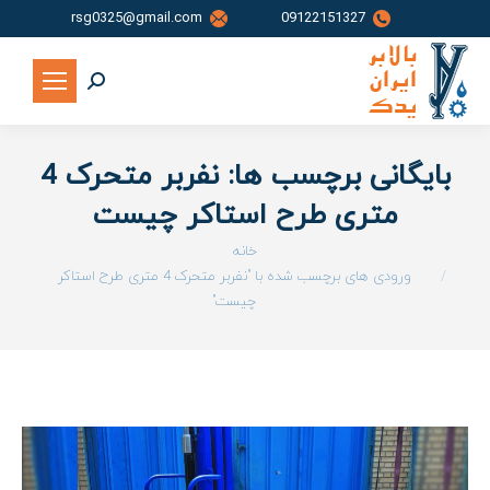
rsg0325@gmail.com
09122151327
جستجو:
بایگانی برچسب ها:
نفربر متحرک 4
متری طرح استاکر چیست
شما اینجا هستید:
خانه
ورودی های برچسب شده با "نفربر متحرک 4 متری طرح استاکر
چیست"