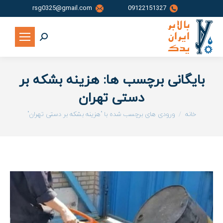
rsg0325@gmail.com
09122151327
جستجو:
بایگانی برچسب ها:
هزینه بشکه بر
دستی تهران
شما اینجا هستید:
خانه
ورودی های برچسب شده با "هزینه بشکه بر دستی تهران"