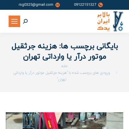
rsg0325@gmail.com
09122151327
جستجو:
بایگانی برچسب ها:
هزینه جرثقیل
موتور درآر یا وارداتی تهران
شما اینجا هستید:
خانه
ورودی های برچسب شده با "هزینه جرثقیل موتور درآر یا وارداتی
تهران"