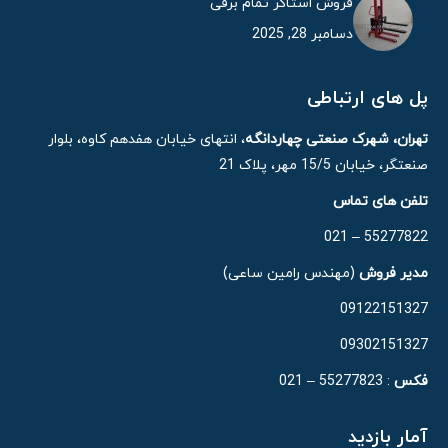
فروش استاکر تمام برقی
دسامبر 28, 2025
پل های ارتباطی
تهران، شهرک صنعتی چهاردانگه
، انتهای خیابان هفدهم کاوه، بلوار
صنعتگر، خیابان 15/5 مهر، پلاک 21
تلفن های تماس
55277822 – 021
مدیر فروش
(مهندس رامین ساعی)
09122151327
09302151327
فکس
: 55277823 – 021
آمار بازدید