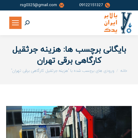
rsg0325@gmail.com
09122151327
جستجو:
بایگانی برچسب ها:
هزینه جرثقیل
کارگاهی برقی تهران
شما اینجا هستید:
خانه
ورودی های برچسب شده با "هزینه جرثقیل کارگاهی برقی تهران"